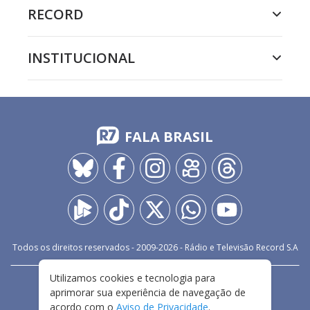
RECORD
INSTITUCIONAL
FALA BRASIL
Todos os direitos reservados - 2009-
2026
- Rádio e Televisão Record S.A
Utilizamos cookies e tecnologia para
CARREIRA
FALE CONOSCO
PRIVACIDADE
aprimorar sua experiência de navegação de
TERMOS E CONDIÇÕES DE USO
acordo com o
Aviso de Privacidade
.