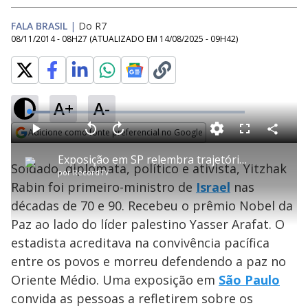
FALA BRASIL
|
Do R7
08/11/2014 - 08H27
(ATUALIZADO EM
14/08/2025 - 09H42
)
A+
A-
L
o
a
Adicione como fonte preferencial no Google
d
C
P
V
A
P
F
e
o
l
o
v
u
Opens in new window
d
m
a
l
a
l
:
Exposição em SP relembra trajetória de Yitzhak Rabin, ex-primeiro-ministro de Israel
p
y
t
n
l
9
Soldado, diplomata, político e ativista, Yitzhak
a
a
ç
s
.
por
RecordTV
r
r
a
c
8
t
1
r
l
r
3
Rabin foi primeiro-ministro de
Israel
nas
i
0
1
e
%
l
s
0
e
h
décadas de 70 e 90. Recebeu o prêmio Nobel da
e
s
n
a
g
e
r
u
g
Paz ao lado do líder palestino Yasser Arafat. O
n
u
a
d
n
o
d
estadista acreditava na convivência pacífica
s
o
s
entre os povos e morreu defendendo a paz no
y
Oriente Médio. Uma exposição em
São Paulo
convida as pessoas a refletirem sobre os
M
u