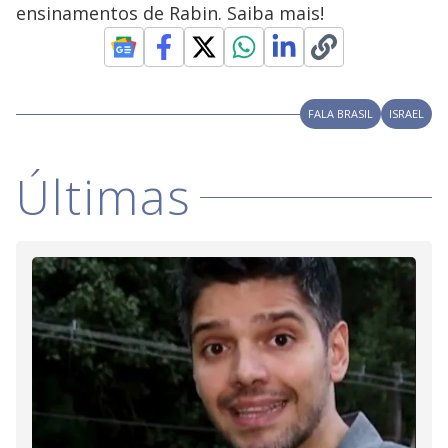
V
d
ensinamentos de Rabin. Saiba mais!
o
i
FALA BRASIL
ISRAEL
d
Últimas
e
o