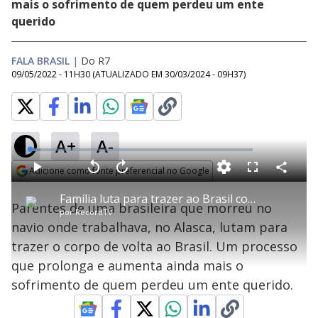
mais o sofrimento de quem perdeu um ente
querido
FALA BRASIL
|
Do R7
09/05/2022 - 11H30
(ATUALIZADO EM
30/03/2024 - 09H37
)
A+
A-
L
o
a
Adicione como fonte preferencial no Google
d
C
P
V
A
P
F
e
o
l
o
v
u
Opens in new window
d
m
a
l
a
l
:
Família luta para trazer ao Brasil corpo de jovem que morreu em navio no Alasca
p
y
t
n
l
4
Parentes de uma brasileira que morreu no
a
a
ç
s
.
por
RecordTV
r
r
a
c
6
t
1
r
l
r
9
navio onde trabalhava, no Alasca, lutam para
i
0
1
e
%
l
s
0
e
h
trazer o corpo de volta ao Brasil. Um processo
e
s
n
a
g
e
r
u
g
que prolonga e aumenta ainda mais o
n
u
a
d
n
o
d
sofrimento de quem perdeu um ente querido.
s
o
s