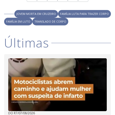
y
M
V
u
JOVEM MORTA EM CRUZEIRO
FAMÍLIA LUTA PARA TRAZER CORPO
d
o
FAMÍLIA EM LUTO
TRANSLADO DE CORPO
i
Últimas
d
e
o
DO R7
/
07/08/2026