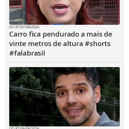
DO R7
/
07/08/2026
Carro fica pendurado a mais de
vinte metros de altura #shorts
#falabrasil
DO R7
/
06/08/2026