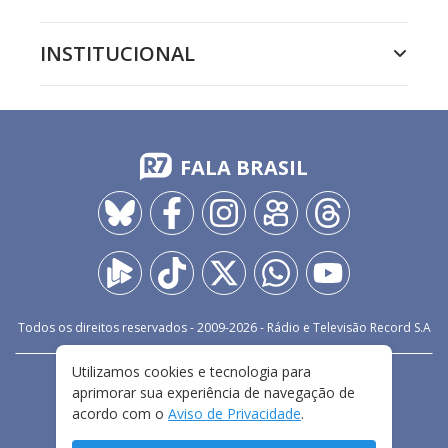
INSTITUCIONAL
FALA BRASIL
Todos os direitos reservados - 2009-
2026
- Rádio e Televisão Record S.A
Utilizamos cookies e tecnologia para
CARREIRA
FALE CONOSCO
PRIVACIDADE
aprimorar sua experiência de navegação de
TERMOS E CONDIÇÕES DE USO
acordo com o
Aviso de Privacidade
.