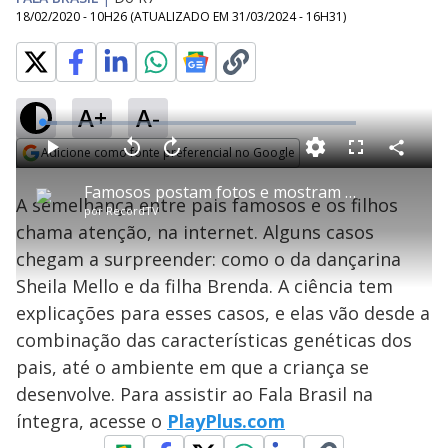
18/02/2020 - 10H26
(ATUALIZADO EM
31/03/2024 - 16H31
)
A+
A-
L
o
a
Adicione como fonte preferencial no Google
d
C
P
V
A
P
F
e
o
l
o
v
u
Opens in new window
d
m
a
l
a
l
:
Famosos postam fotos e mostram semelhanças incríveis com seus filhos
p
y
t
n
l
4
A semelhança entre pais famosos e os filhos
a
a
ç
s
.
por
RecordTV
r
r
a
c
8
t
1
r
l
r
5
chama atenção, na internet. Alguns casos
i
0
1
e
%
l
s
0
e
h
chegam a surpreender: como o da dançarina
e
s
n
a
g
e
r
u
g
Sheila Mello e da filha Brenda. A ciência tem
n
u
a
d
n
o
d
explicações para esses casos, e elas vão desde a
s
o
s
combinação das características genéticas dos
y
pais, até o ambiente em que a criança se
desenvolve. Para assistir ao Fala Brasil na
M
V
u
d
íntegra, acesse o
PlayPlus.com
o