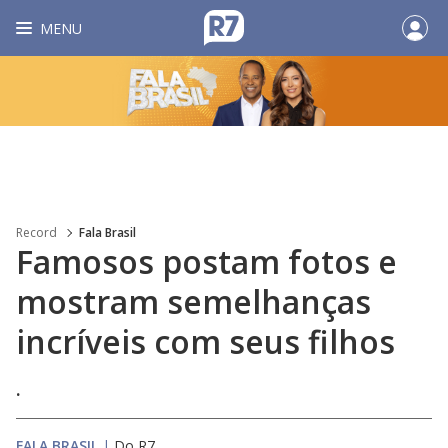
MENU
Record
Fala Brasil
Famosos postam fotos e
mostram semelhanças
incríveis com seus filhos
.
FALA BRASIL
|
Do R7