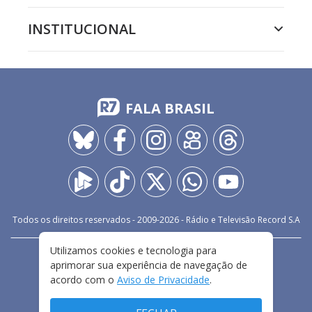
INSTITUCIONAL
FALA BRASIL
Todos os direitos reservados - 2009-
2026
- Rádio e Televisão Record S.A
Utilizamos cookies e tecnologia para
CARREIRA
FALE CONOSCO
PRIVACIDADE
aprimorar sua experiência de navegação de
TERMOS E CONDIÇÕES DE USO
acordo com o
Aviso de Privacidade
.