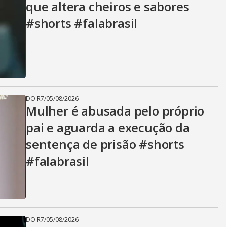
que altera cheiros e sabores
i
#shorts #falabrasil
d
e
DO R7
/
05/08/2026
Mulher é abusada pelo próprio
pai e aguarda a execução da
o
sentença de prisão #shorts
#falabrasil
DO R7
/
05/08/2026