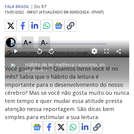
FALA BRASIL
|
Do R7
15/01/2022 - 09H27
(ATUALIZADO EM
30/03/2024 - 07H07
)
A+
A-
L
o
a
Adicione como fonte preferencial no Google
d
C
P
V
A
P
F
e
o
l
o
v
u
Opens in new window
d
m
a
l
a
l
:
Hábito de ler melhora raciocínio, vocabulário e imaginação
p
y
t
n
l
3
Você gosta de ler? Quantos livros você lê no
a
a
ç
s
.
por
RecordTV
r
r
a
c
5
t
1
r
l
r
4
mês? Sabia que o hábito da leitura é
i
0
1
e
%
l
s
0
e
h
importante para o desenvolvimento do nosso
e
s
n
a
g
e
r
u
g
cérebro? Mas se você não gosta muito ou nunca
n
u
a
d
n
o
d
tem tempo e quer mudar essa atitude presta
s
o
s
atenção nessa reportagem. São dicas bem
y
simples para estimular a sua leitura.
M
u
d