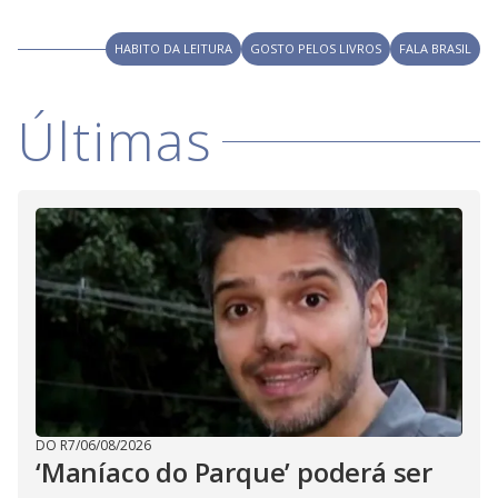
V
o
i
HABITO DA LEITURA
GOSTO PELOS LIVROS
FALA BRASIL
d
Últimas
e
o
DO R7
/
06/08/2026
‘Maníaco do Parque’ poderá ser