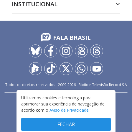
INSTITUCIONAL
FALA BRASIL
Todos os direitos reservados - 2009-
2026
- Rádio e Televisão Record S.A
Utilizamos cookies e tecnologia para
CARREIRA
FALE CONOSCO
PRIVACIDADE
aprimorar sua experiência de navegação de
TERMOS E CONDIÇÕES DE USO
acordo com o
Aviso de Privacidade
.
FECHAR