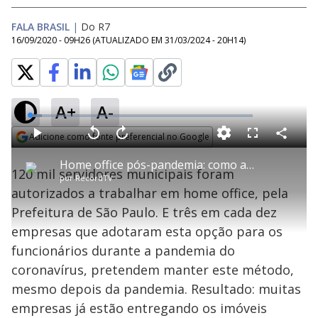
FALA BRASIL
|
Do R7
16/09/2020 - 09H26
(ATUALIZADO EM
31/03/2024 - 20H14
)
A+
A-
L
o
a
Adicione como fonte preferencial no Google
d
C
P
V
A
P
F
e
o
l
o
v
u
Opens in new window
d
m
a
l
a
l
:
Home office pós-pandemia: como as empresas e funcionários estão se adaptando
p
y
t
n
l
5
120 mil servidores municipais foram
a
a
ç
s
.
por
RecordTV
r
r
a
c
4
t
1
r
l
r
1
autorizados a trabalhar em home office, pela
i
0
1
e
%
l
s
0
e
h
Prefeitura de São Paulo. E três em cada dez
e
s
n
a
g
e
r
u
g
empresas que adotaram esta opção para os
n
u
a
d
n
o
d
funcionários durante a pandemia do
s
o
s
coronavírus, pretendem manter este método,
y
mesmo depois da pandemia. Resultado: muitas
empresas já estão entregando os imóveis
M
u