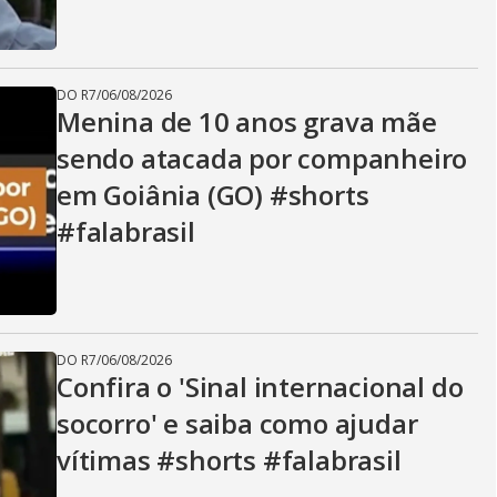
DO R7
/
06/08/2026
Menina de 10 anos grava mãe
sendo atacada por companheiro
em Goiânia (GO) #shorts
#falabrasil
DO R7
/
06/08/2026
Confira o 'Sinal internacional do
socorro' e saiba como ajudar
vítimas #shorts #falabrasil