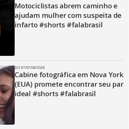
V
Motociclistas abrem caminho e
ajudam mulher com suspeita de
i
infarto #shorts #falabrasil
d
e
DO R7
/
07/08/2026
Cabine fotográfica em Nova York
(EUA) promete encontrar seu par
o
ideal #shorts #falabrasil