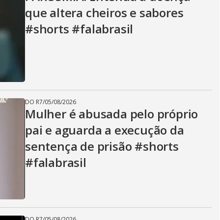
V
que altera cheiros e sabores
#shorts #falabrasil
i
d
DO R7
/
05/08/2026
e
Mulher é abusada pelo próprio
pai e aguarda a execução da
sentença de prisão #shorts
o
#falabrasil
DO R7
/
05/08/2026