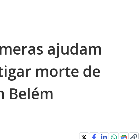
âmeras ajudam
stigar morte de
m Belém