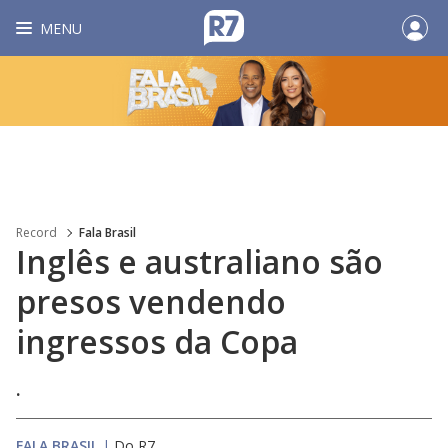
MENU
Record
Fala Brasil
Inglês e australiano são
presos vendendo
ingressos da Copa
.
FALA BRASIL
|
Do R7