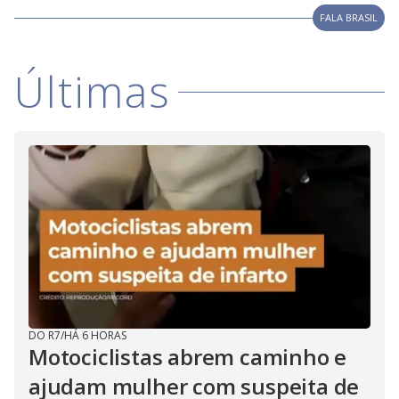
i
FALA BRASIL
d
Últimas
e
o
DO R7
/
HÁ 6 HORAS
Motociclistas abrem caminho e
ajudam mulher com suspeita de