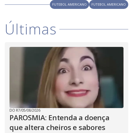
y
FUTEBOL AMERICANO
FUTEBOL AMERICANO
M
V
u
d
o
Últimas
i
d
e
o
DO R7
/
05/08/2026
PAROSMIA: Entenda a doença
que altera cheiros e sabores