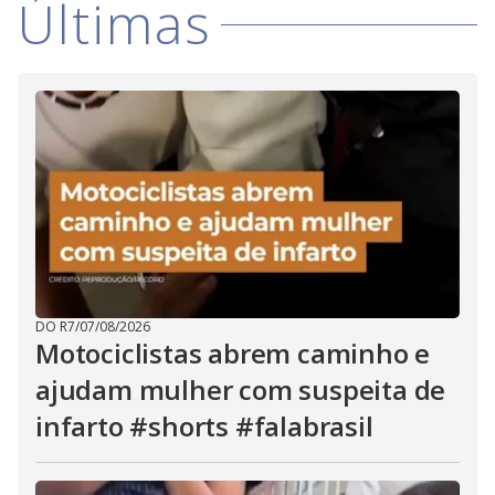
Últimas
i
d
e
o
DO R7
/
07/08/2026
Motociclistas abrem caminho e
ajudam mulher com suspeita de
infarto #shorts #falabrasil