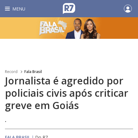
MENU
Record
Fala Brasil
Jornalista é agredido por
policiais civis após criticar
greve em Goiás
.
FALA BRASIL
|
Do R7