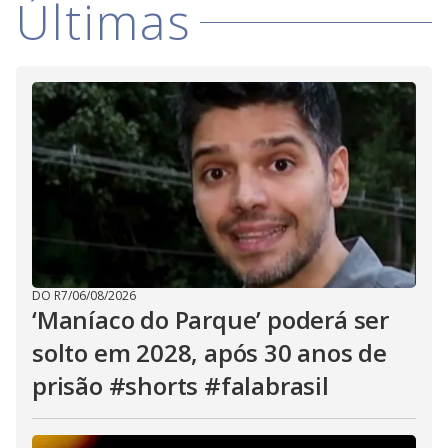
Últimas
i
d
e
o
DO R7
/
06/08/2026
‘Maníaco do Parque’ poderá ser
solto em 2028, após 30 anos de
prisão #shorts #falabrasil