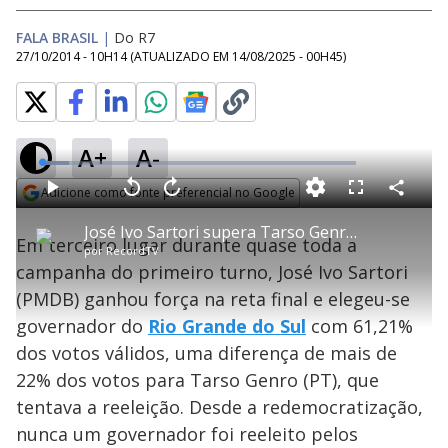
FALA BRASIL
|
Do R7
27/10/2014 - 10H14
(ATUALIZADO EM
14/08/2025 - 00H45
)
A+
A-
L
o
a
Adicione como fonte preferencial no Google
d
C
P
V
A
P
F
e
o
l
o
v
u
Opens in new window
d
m
a
l
a
l
:
José Ivo Sartori supera Tarso Genro por diferença de mais de 22% dos votos no RS
p
y
t
n
l
8
Em terceiro lugar durante quase toda a
a
a
ç
s
.
por
RecordTV
r
r
a
c
5
t
1
r
l
r
4
campanha do primeiro turno, José Ivo Sartori
i
0
1
e
%
l
s
0
e
h
(PMDB) ganhou força na reta final e elegeu-se
e
s
n
a
g
e
r
u
g
governador do
Rio Grande do Sul
com 61,21%
n
u
a
d
n
o
d
dos votos válidos, uma diferença de mais de
s
o
s
22% dos votos para Tarso Genro (PT), que
y
tentava a reeleição. Desde a redemocratização,
nunca um governador foi reeleito pelos
M
u