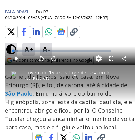
FALA BRASIL
|
Do R7
04/10/2014 - 08H58
(ATUALIZADO EM
12/08/2025 - 12H57
)
A+
A-
L
o
a
Adicione como fonte preferencial no Google
d
C
P
V
A
P
F
e
o
l
o
v
u
Opens in new window
d
m
a
l
a
l
:
Jovem de 15 anos foge de casa no RJ e vai morar em uma árvore de uma rua de SP
p
y
t
n
l
5
Gabriel, de 15 anos, saiu de casa, em Nova
a
a
ç
s
.
por
RecordTV
r
r
a
c
1
t
1
r
l
r
4
Friburgo (RJ), e foi, de carona, até à cidade de
i
0
1
e
%
l
s
0
e
h
São Paulo
. Em uma árvore do bairro de
e
s
n
a
g
e
r
u
g
Higienópolis, zona leste da capital paulista, ele
n
u
a
d
n
o
d
encontrou abrigo e ficou por lá. O Conselho
s
o
s
Tutelar chegou a encaminhar o menino de volta
y
para casa, mas ele fugiu e voltou ao local.
M
u