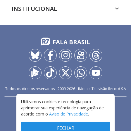
INSTITUCIONAL
FALA BRASIL
Todos os direitos reservados - 2009-
2026
- Rádio e Televisão Record S.A
Utilizamos cookies e tecnologia para
CARREIRA
FALE CONOSCO
PRIVACIDADE
aprimorar sua experiência de navegação de
TERMOS E CONDIÇÕES DE USO
acordo com o
Aviso de Privacidade
.
FECHAR