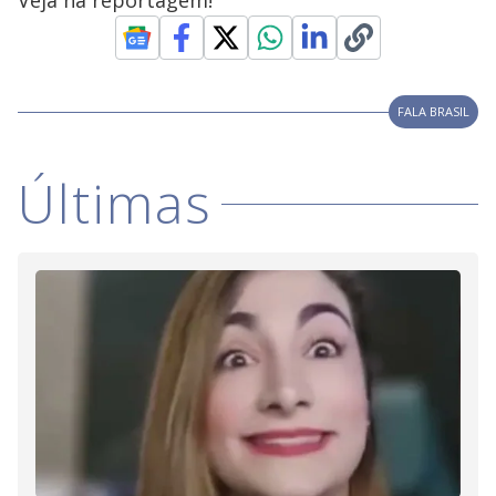
Veja na reportagem!
i
d
FALA BRASIL
e
Últimas
o