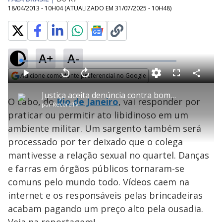
18/04/2013 - 10H04
(ATUALIZADO EM
31/07/2025 - 10H48
)
A+
A-
L
o
a
Adicione como fonte preferencial no Google
d
C
P
V
A
P
F
e
o
l
o
v
u
Opens in new window
d
m
a
l
a
l
:
Justiça aceita denúncia contra bombeiro que fez sexo com casal em quartel
p
y
t
n
l
4
O cabo, do
Rio de Janeiro
, vai responder por
a
a
ç
s
.
por
RecordTV
r
r
a
c
5
t
1
r
l
r
0
praticar ou permitir ato libidinoso em um
i
0
1
e
%
l
s
0
e
h
ambiente militar. Um sargento também será
e
s
n
a
g
e
r
u
g
processado por ter deixado que o colega
n
u
a
d
n
o
d
mantivesse a relação sexual no quartel. Danças
s
o
s
e farras em órgãos públicos tornaram-se
y
comuns pelo mundo todo. Vídeos caem na
internet e os responsáveis pelas brincadeiras
M
V
u
d
acabam pagando um preço alto pela ousadia.
o