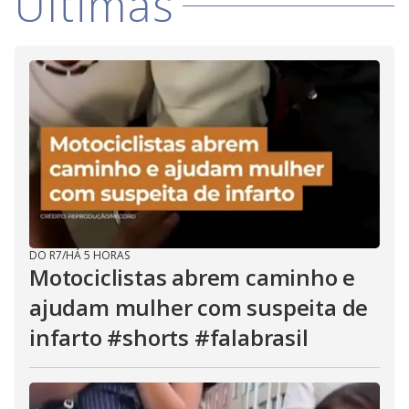
Últimas
i
d
e
o
DO R7
/
HÁ 5 HORAS
Motociclistas abrem caminho e
ajudam mulher com suspeita de
infarto #shorts #falabrasil