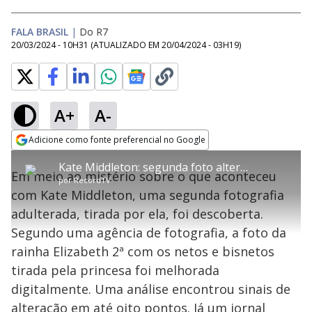
FALA BRASIL
|
Do R7
20/03/2024 - 10H31
(ATUALIZADO EM
20/04/2024 - 03H19
)
A+
A-
error_outline
Adicione como fonte preferencial no Google
OK
T
T
Opens in new window
Kate Middleton: segunda foto alterada pela princesa é descoberta
h
O vídeo não está disponível ou não é
Oops! Algo deu errado
h
C
Em meio ao mistério sobre o que aconteceu
i
por
RecordTV
i
suportado pelo seu browser
s
l
Por favor, recarregue a página.
com Kate Middleton, uma segunda fotografia
i
s
Código do Erro:
MEDIA_ERR_SRC_NOT_SUPPORTED
o
s
i
adulterada, tirada por ela, foi descoberta.
a
s
Recarregar
s
m
Segundo uma agência de fotografia, a foto da
e
o
a
d
M
m
rainha Elizabeth 2ª com os netos e bisnetos
a
o
o
l
tirada pela princesa foi melhorada
w
d
d
i
digitalmente. Uma análise encontrou sinais de
a
a
n
l
d
l
alteração em até oito pontos. Já um jornal
o