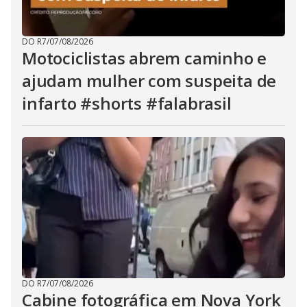
t
h
e
E
DO R7
/
07/08/2026
s
Motociclistas abrem caminho e
c
a
ajudam mulher com suspeita de
p
e
k
infarto #shorts #falabrasil
e
y
o
r
a
c
t
i
v
a
t
i
n
g
t
h
e
c
l
DO R7
/
07/08/2026
o
Cabine fotográfica em Nova York
s
e