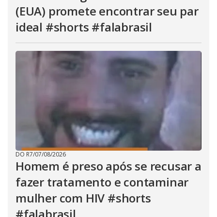
b
(EUA) promete encontrar seu par
u
t
ideal #shorts #falabrasil
t
o
n
.
DO R7
/
07/08/2026
Homem é preso após se recusar a
fazer tratamento e contaminar
mulher com HIV #shorts
#falabrasil