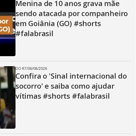
Menina de 10 anos grava mãe
sendo atacada por companheiro
em Goiânia (GO) #shorts
#falabrasil
DO R7
/
06/08/2026
Confira o 'Sinal internacional do
socorro' e saiba como ajudar
vítimas #shorts #falabrasil