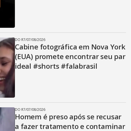
i
d
DO R7
/
07/08/2026
e
Cabine fotográfica em Nova York
(EUA) promete encontrar seu par
ideal #shorts #falabrasil
o
DO R7
/
07/08/2026
Homem é preso após se recusar
a fazer tratamento e contaminar