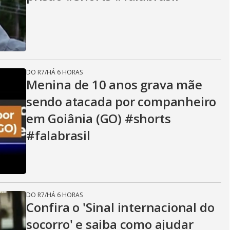
V
i
d
DO R7
/
HÁ 6 HORAS
Menina de 10 anos grava mãe
sendo atacada por companheiro
e
em Goiânia (GO) #shorts
#falabrasil
o
DO R7
/
HÁ 6 HORAS
Confira o 'Sinal internacional do
socorro' e saiba como ajudar