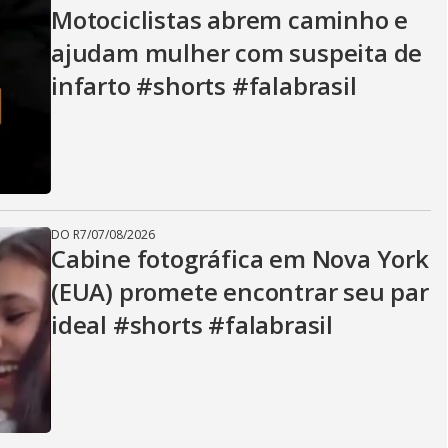
V
Motociclistas abrem caminho e
ajudam mulher com suspeita de
i
infarto #shorts #falabrasil
d
e
DO R7
/
07/08/2026
Cabine fotográfica em Nova York
(EUA) promete encontrar seu par
o
ideal #shorts #falabrasil