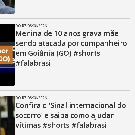
DO R7
/
06/08/2026
Menina de 10 anos grava mãe
sendo atacada por companheiro
em Goiânia (GO) #shorts
#falabrasil
DO R7
/
06/08/2026
Confira o 'Sinal internacional do
socorro' e saiba como ajudar
vítimas #shorts #falabrasil