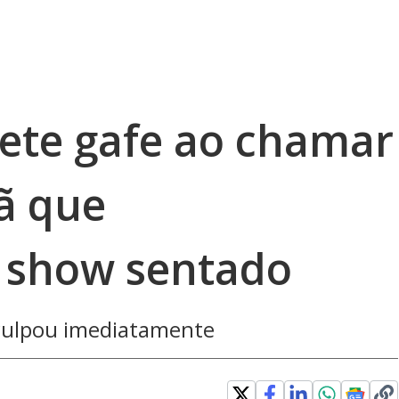
te gafe ao chamar
ã que
show sentado
sculpou imediatamente