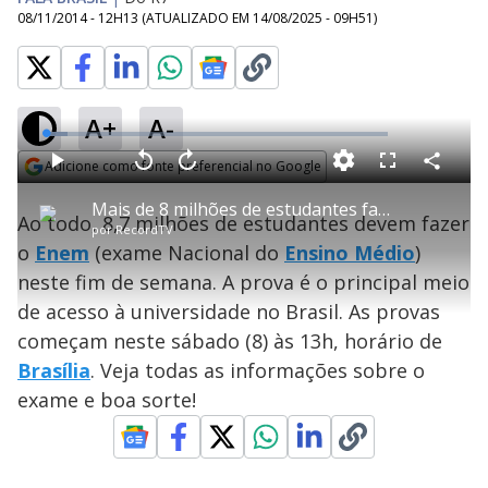
08/11/2014 - 12H13
(ATUALIZADO EM
14/08/2025 - 09H51
)
A+
A-
L
o
a
Adicione como fonte preferencial no Google
d
C
P
V
A
P
F
e
o
l
o
v
u
Opens in new window
d
m
a
l
a
l
:
Mais de 8 milhões de estudantes fazem o Enem neste fim de semana
p
y
t
n
l
6
Ao todo, 8,7 milhões de estudantes devem fazer
a
a
ç
s
.
por
RecordTV
r
r
a
c
2
t
1
r
l
r
5
o
Enem
(exame Nacional do
Ensino Médio
)
i
0
1
e
%
l
s
0
e
h
neste fim de semana. A prova é o principal meio
e
s
n
a
g
e
r
u
g
de acesso à universidade no Brasil. As provas
n
u
a
d
n
o
d
começam neste sábado (8) às 13h, horário de
s
o
s
Brasília
. Veja todas as informações sobre o
y
exame e boa sorte!
M
V
u
d
o