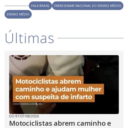
i
FALA BRASIL
ENEM (EXAME NACIONAL DO ENSINO MÉDIO)
ENSINO MÉDIO
d
Últimas
e
o
DO R7
/
07/08/2026
Motociclistas abrem caminho e