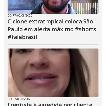
DO R7
/
06/08/2026
Ciclone extratropical coloca São
Paulo em alerta máximo #shorts
#falabrasil
DO R7
/
06/08/2026
Frentista é agredida por cliente