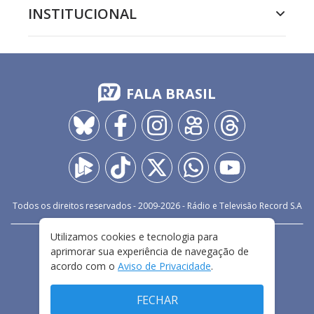
INSTITUCIONAL
FALA BRASIL
Todos os direitos reservados - 2009-
2026
- Rádio e Televisão Record S.A
Utilizamos cookies e tecnologia para
CARREIRA
FALE CONOSCO
PRIVACIDADE
aprimorar sua experiência de navegação de
TERMOS E CONDIÇÕES DE USO
acordo com o
Aviso de Privacidade
.
FECHAR