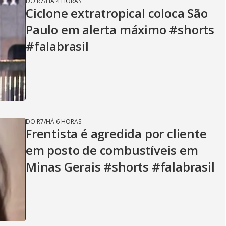
DO R7
/
HÁ 4 HORAS
Ciclone extratropical coloca São
Paulo em alerta máximo #shorts
#falabrasil
DO R7
/
HÁ 6 HORAS
Frentista é agredida por cliente
em posto de combustíveis em
Minas Gerais #shorts #falabrasil