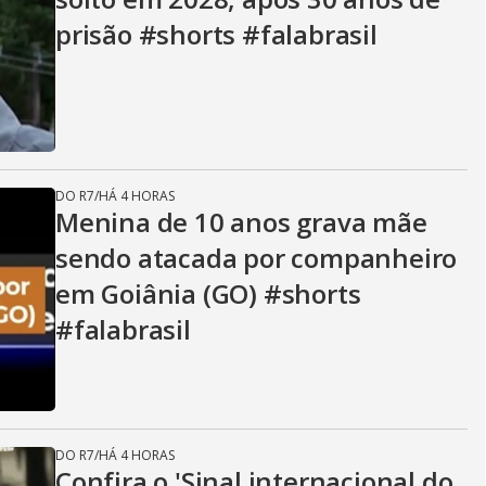
V
prisão #shorts #falabrasil
i
d
DO R7
/
HÁ 4 HORAS
Menina de 10 anos grava mãe
e
sendo atacada por companheiro
em Goiânia (GO) #shorts
o
#falabrasil
DO R7
/
HÁ 4 HORAS
Confira o 'Sinal internacional do