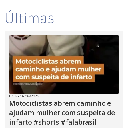
i
d
Últimas
e
o
DO R7
/
07/08/2026
Motociclistas abrem caminho e
ajudam mulher com suspeita de
infarto #shorts #falabrasil