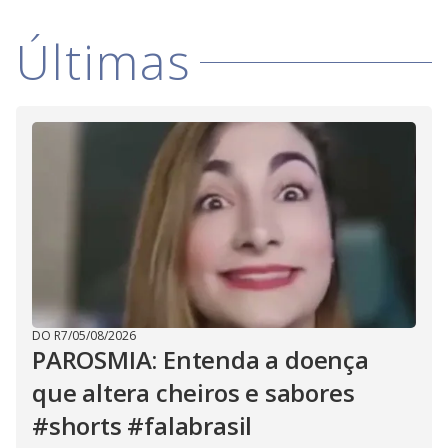
V
d
o
Últimas
i
d
e
o
DO R7
/
05/08/2026
PAROSMIA: Entenda a doença
que altera cheiros e sabores
#shorts #falabrasil