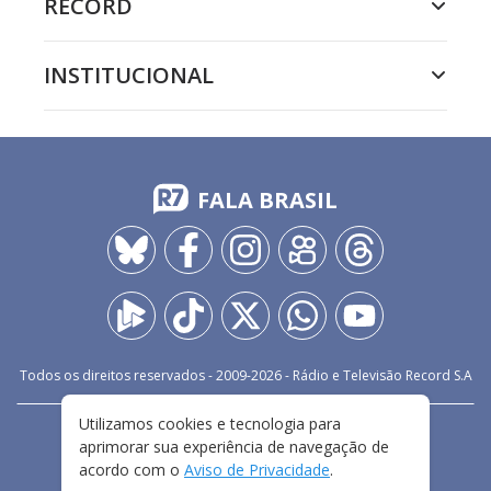
RECORD
INSTITUCIONAL
FALA BRASIL
Todos os direitos reservados - 2009-
2026
- Rádio e Televisão Record S.A
Utilizamos cookies e tecnologia para
CARREIRA
FALE CONOSCO
PRIVACIDADE
aprimorar sua experiência de navegação de
TERMOS E CONDIÇÕES DE USO
acordo com o
Aviso de Privacidade
.