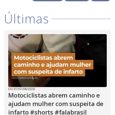
V
o
i
Últimas
d
e
o
DO R7
/
07/08/2026
Motociclistas abrem caminho e
ajudam mulher com suspeita de
infarto #shorts #falabrasil