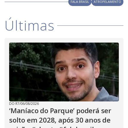
V
FALA BRASIL
ATROPELAMENTO
d
o
i
Últimas
d
e
o
DO R7
/
06/08/2026
‘Maníaco do Parque’ poderá ser
solto em 2028, após 30 anos de