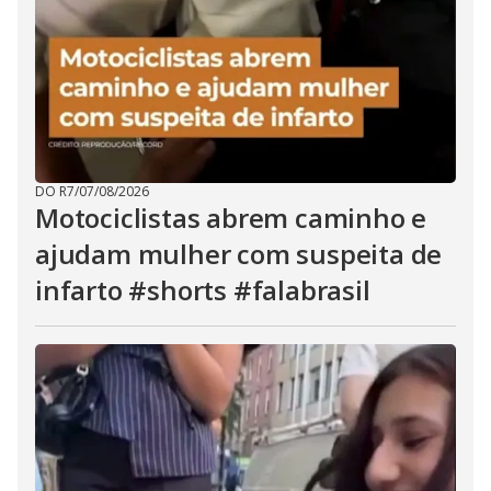
i
d
e
DO R7
/
07/08/2026
Motociclistas abrem caminho e
o
ajudam mulher com suspeita de
infarto #shorts #falabrasil