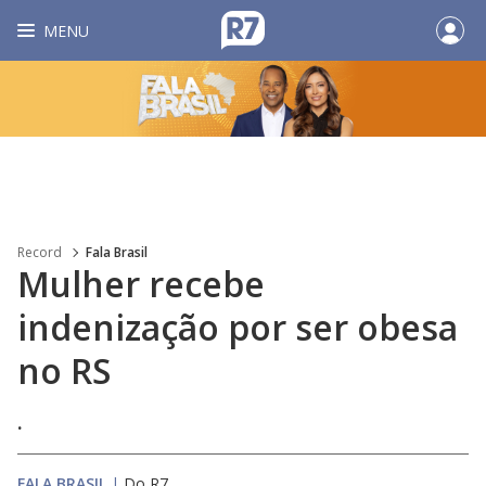
MENU
Record
Fala Brasil
Mulher recebe
indenização por ser obesa
no RS
.
FALA BRASIL
|
Do R7