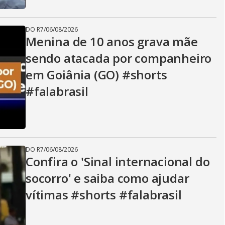
DO R7
/
06/08/2026
Menina de 10 anos grava mãe
sendo atacada por companheiro
em Goiânia (GO) #shorts
#falabrasil
DO R7
/
06/08/2026
Confira o 'Sinal internacional do
socorro' e saiba como ajudar
vítimas #shorts #falabrasil