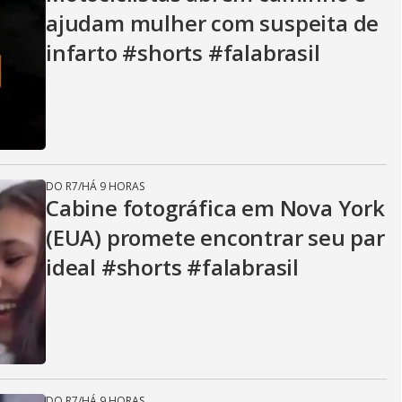
V
ajudam mulher com suspeita de
infarto #shorts #falabrasil
i
d
DO R7
/
HÁ 9 HORAS
e
Cabine fotográfica em Nova York
(EUA) promete encontrar seu par
ideal #shorts #falabrasil
o
DO R7
/
HÁ 9 HORAS