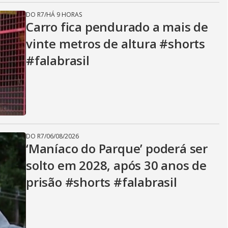
DO R7
/
HÁ 9 HORAS
Carro fica pendurado a mais de
vinte metros de altura #shorts
#falabrasil
DO R7
/
06/08/2026
‘Maníaco do Parque’ poderá ser
solto em 2028, após 30 anos de
prisão #shorts #falabrasil