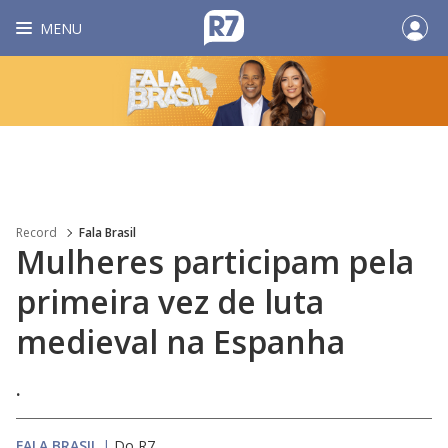
MENU
Record
Fala Brasil
Mulheres participam pela
primeira vez de luta
medieval na Espanha
.
FALA BRASIL
|
Do R7