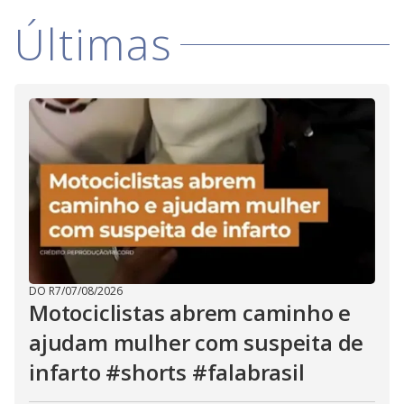
i
Últimas
d
e
o
DO R7
/
07/08/2026
Motociclistas abrem caminho e
ajudam mulher com suspeita de
infarto #shorts #falabrasil