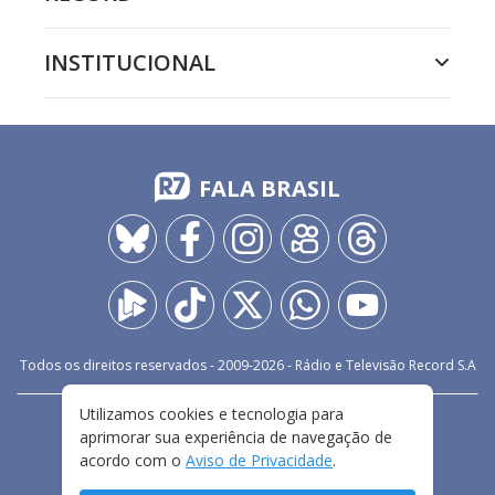
INSTITUCIONAL
FALA BRASIL
Todos os direitos reservados - 2009-
2026
- Rádio e Televisão Record S.A
Utilizamos cookies e tecnologia para
CARREIRA
FALE CONOSCO
PRIVACIDADE
aprimorar sua experiência de navegação de
TERMOS E CONDIÇÕES DE USO
acordo com o
Aviso de Privacidade
.