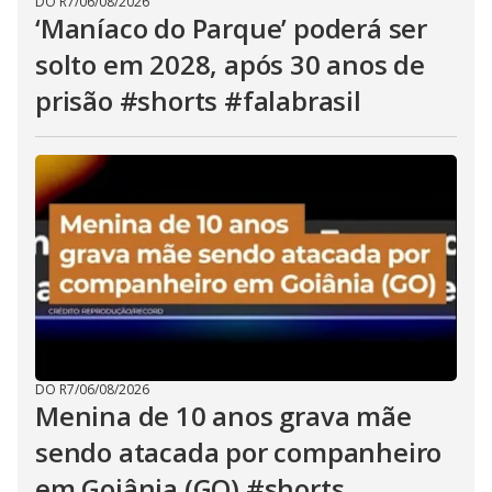
DO R7
/
06/08/2026
‘Maníaco do Parque’ poderá ser
solto em 2028, após 30 anos de
prisão #shorts #falabrasil
DO R7
/
06/08/2026
Menina de 10 anos grava mãe
sendo atacada por companheiro
em Goiânia (GO) #shorts