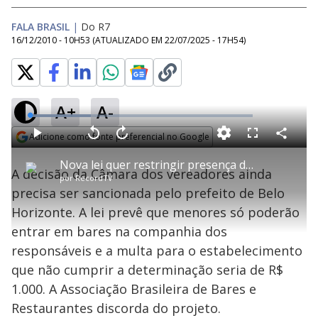
FALA BRASIL
|
Do R7
16/12/2010 - 10H53
(ATUALIZADO EM
22/07/2025 - 17H54
)
A+
A-
L
o
a
Adicione como fonte preferencial no Google
d
C
P
V
A
P
F
e
o
l
o
v
u
Opens in new window
d
m
a
l
a
l
:
Nova lei quer restringir presença de menores nos bares de Belo Horizonte (MG)
p
y
t
n
l
2
A decisão da Câmara dos vereadores ainda
a
a
ç
s
7
por
RecordTV
r
r
a
c
.
t
1
r
l
r
4
precisa ser sancionada pelo prefeito de Belo
i
0
1
e
3
l
s
0
e
%
h
Horizonte. A lei prevê que menores só poderão
e
s
n
a
g
e
r
u
g
entrar em bares na companhia dos
n
u
a
d
n
o
d
responsáveis e a multa para o estabelecimento
s
o
s
que não cumprir a determinação seria de R$
y
1.000. A Associação Brasileira de Bares e
Restaurantes discorda do projeto.
M
u