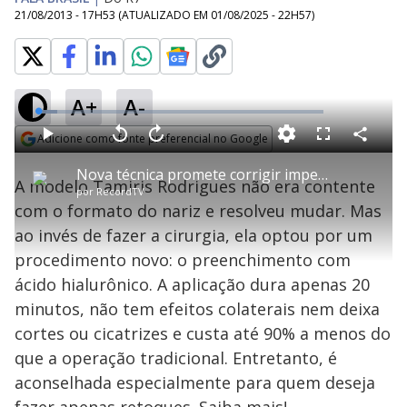
21/08/2013 - 17H53
(ATUALIZADO EM
01/08/2025 - 22H57
)
A+
A-
L
o
a
Adicione como fonte preferencial no Google
d
C
P
V
A
P
F
e
o
l
o
v
u
Opens in new window
d
m
a
l
a
l
:
Nova técnica promete corrigir imperfeições no nariz sem cirurgia
p
y
t
n
l
6
A modelo Tamiris Rodrigues não era contente
a
a
ç
s
.
por
RecordTV
r
r
a
c
7
t
1
r
l
r
1
com o formato do nariz e resolveu mudar. Mas
i
0
1
e
%
l
s
0
e
h
ao invés de fazer a cirurgia, ela optou por um
e
s
n
a
g
e
r
u
g
procedimento novo: o preenchimento com
n
u
a
d
n
o
d
ácido hialurônico. A aplicação dura apenas 20
s
o
s
minutos, não tem efeitos colaterais nem deixa
y
cortes ou cicatrizes e custa até 90% a menos do
que a operação tradicional. Entretanto, é
M
V
u
d
aconselhada especialmente para quem deseja
o