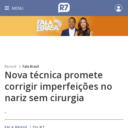
MENU
Record
Fala Brasil
Nova técnica promete
corrigir imperfeições no
nariz sem cirurgia
.
FALA BRASIL
|
Do R7