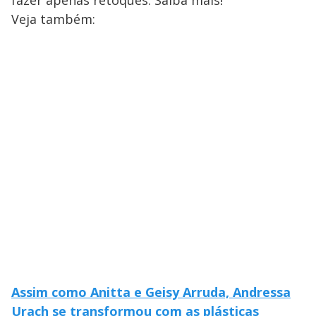
fazer apenas retoques. Saiba mais!
i
Veja também:
d
e
o
Assim como Anitta e Geisy Arruda, Andressa
Urach se transformou com as plásticas