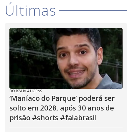
V
d
Últimas
o
i
d
e
o
DO R7
/
HÁ 4 HORAS
‘Maníaco do Parque’ poderá ser
solto em 2028, após 30 anos de
prisão #shorts #falabrasil