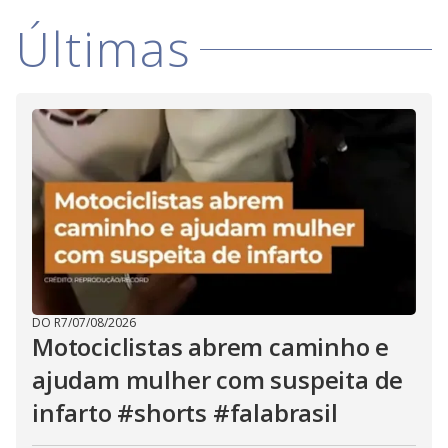
i
Últimas
d
e
o
DO R7
/
07/08/2026
Motociclistas abrem caminho e
ajudam mulher com suspeita de
infarto #shorts #falabrasil