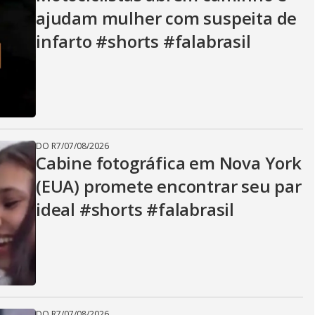
V
ajudam mulher com suspeita de
infarto #shorts #falabrasil
i
d
DO R7
/
07/08/2026
e
Cabine fotográfica em Nova York
(EUA) promete encontrar seu par
ideal #shorts #falabrasil
o
DO R7
/
07/08/2026