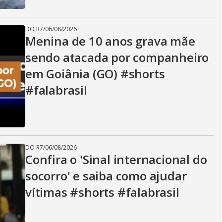
DO R7
/
06/08/2026
Menina de 10 anos grava mãe
sendo atacada por companheiro
em Goiânia (GO) #shorts
#falabrasil
DO R7
/
06/08/2026
Confira o 'Sinal internacional do
socorro' e saiba como ajudar
vítimas #shorts #falabrasil