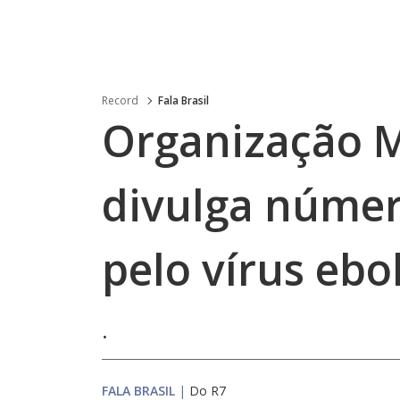
Record
Fala Brasil
Organização 
divulga númer
pelo vírus ebo
.
FALA BRASIL
|
Do R7