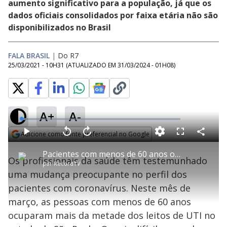
aumento significativo para a população, já que os
dados oficiais consolidados por faixa etária não são
disponibilizados no Brasil
FALA BRASIL
|
Do R7
25/03/2021 - 10H31
(ATUALIZADO EM
31/03/2024 - 01H08
)
A+
A-
L
o
a
Adicione como fonte preferencial no Google
d
C
P
V
A
P
F
e
o
l
o
v
u
Opens in new window
d
m
a
l
a
l
:
Pacientes com menos de 60 anos ocupam mais da metade dos leitos de UTI em SP
p
y
t
n
l
4
Os profissionais da saúde têm testemunhado
a
a
ç
s
.
por
RecordTV
r
r
a
c
0
t
1
r
l
r
6
uma mudança preocupante no perfil dos
i
0
1
e
%
l
s
0
e
h
pacientes com coronavírus. Neste mês de
e
s
n
a
g
e
r
u
g
março, as pessoas com menos de 60 anos
n
u
a
d
n
o
d
ocuparam mais da metade dos leitos de UTI no
s
o
s