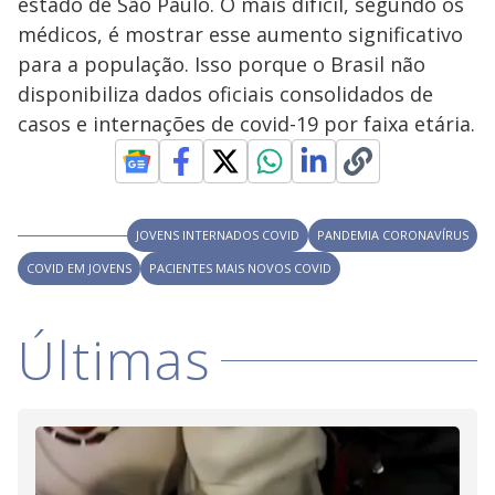
estado de São Paulo. O mais difícil, segundo os
y
médicos, é mostrar esse aumento significativo
para a população. Isso porque o Brasil não
M
V
u
d
disponibiliza dados oficiais consolidados de
o
casos e internações de covid-19 por faixa etária.
i
d
JOVENS INTERNADOS COVID
PANDEMIA CORONAVÍRUS
COVID EM JOVENS
PACIENTES MAIS NOVOS COVID
e
Últimas
o