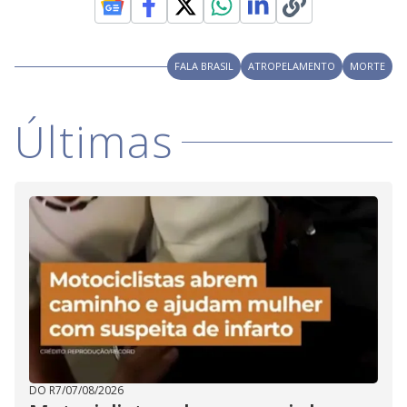
y
M
V
u
d
o
FALA BRASIL
ATROPELAMENTO
MORTE
i
Últimas
d
e
o
DO R7
/
07/08/2026