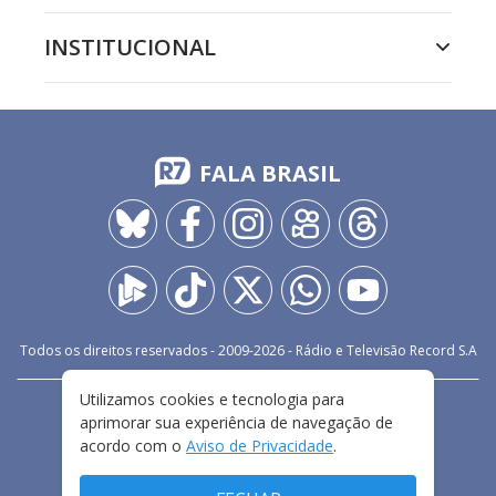
INSTITUCIONAL
FALA BRASIL
Todos os direitos reservados - 2009-
2026
- Rádio e Televisão Record S.A
Utilizamos cookies e tecnologia para
CARREIRA
FALE CONOSCO
PRIVACIDADE
aprimorar sua experiência de navegação de
TERMOS E CONDIÇÕES DE USO
acordo com o
Aviso de Privacidade
.