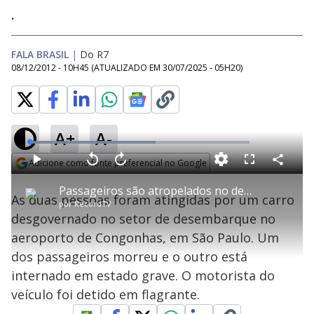
.
FALA BRASIL
|
Do R7
08/12/2012 - 10H45
(ATUALIZADO EM
30/07/2025 - 05H20
)
A+
A-
L
o
a
Adicione como fonte preferencial no Google
d
C
P
V
A
P
F
e
o
l
o
v
u
Opens in new window
d
m
a
l
a
l
:
Passageiros são atropelados no desembarque do aeroporto de Congonhas, em SP
p
y
t
n
l
5
As duas pessoas foram atingidas por um carro
a
a
ç
s
7
por
RecordTV
r
r
a
c
.
t
1
r
l
r
4
desgovernado no setor de desembarque no
i
0
1
e
7
l
s
0
e
%
h
aeroporto de Congonhas, em São Paulo. Um
e
s
n
a
g
e
r
u
g
dos passageiros morreu e o outro está
n
u
a
d
n
o
d
internado em estado grave. O motorista do
s
o
s
veículo foi detido em flagrante.