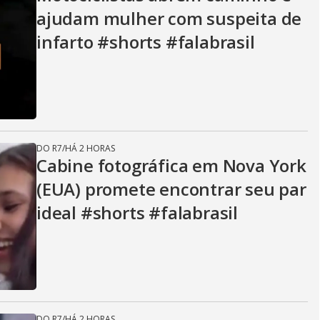
V
ajudam mulher com suspeita de
infarto #shorts #falabrasil
i
d
DO R7
/
HÁ 2 HORAS
e
Cabine fotográfica em Nova York
(EUA) promete encontrar seu par
ideal #shorts #falabrasil
o
DO R7
/
HÁ 2 HORAS