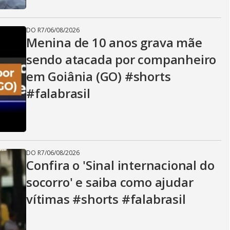
DO R7
/
06/08/2026
Menina de 10 anos grava mãe
sendo atacada por companheiro
em Goiânia (GO) #shorts
#falabrasil
DO R7
/
06/08/2026
Confira o 'Sinal internacional do
socorro' e saiba como ajudar
vítimas #shorts #falabrasil