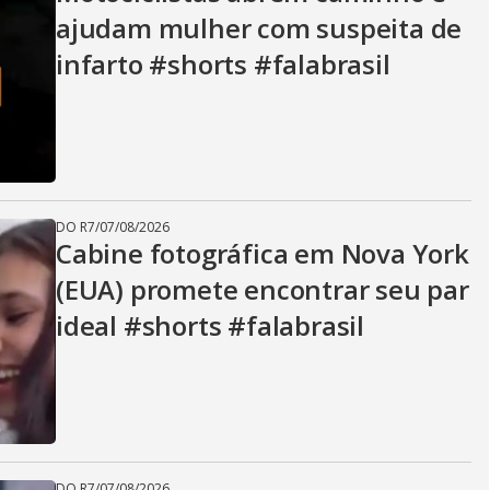
V
ajudam mulher com suspeita de
infarto #shorts #falabrasil
i
d
DO R7
/
07/08/2026
e
Cabine fotográfica em Nova York
(EUA) promete encontrar seu par
ideal #shorts #falabrasil
o
DO R7
/
07/08/2026