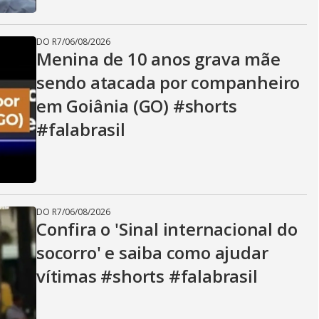
DO R7
/
06/08/2026
Menina de 10 anos grava mãe
sendo atacada por companheiro
em Goiânia (GO) #shorts
#falabrasil
DO R7
/
06/08/2026
Confira o 'Sinal internacional do
socorro' e saiba como ajudar
vítimas #shorts #falabrasil