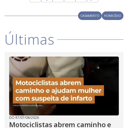
y
CASAMENTO
HOMICÍDIO
M
V
u
d
o
Últimas
i
d
e
o
DO R7
/
07/08/2026
Motociclistas abrem caminho e