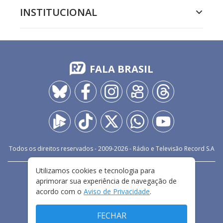
INSTITUCIONAL
FALA BRASIL
Todos os direitos reservados - 2009-
2026
- Rádio e Televisão Record S.A
Utilizamos cookies e tecnologia para
CARREIRA
FALE CONOSCO
PRIVACIDADE
aprimorar sua experiência de navegação de
TERMOS E CONDIÇÕES DE USO
acordo com o
Aviso de Privacidade
.
FECHAR