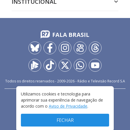
INSTITUCIONAL
FALA BRASIL
Todos os direitos reservados - 2009-
2026
- Rádio e Televisão Record S.A
Utilizamos cookies e tecnologia para
CARREIRA
FALE CONOSCO
PRIVACIDADE
aprimorar sua experiência de navegação de
TERMOS E CONDIÇÕES DE USO
acordo com o
Aviso de Privacidade
.
FECHAR