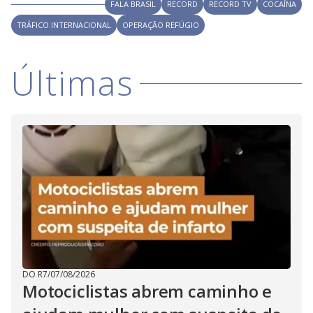
V
FALA BRASIL
RECORD
RECORD TV
COCAÍNA
d
o
TRÁFICO INTERNACIONAL
OPERAÇÃO REFÚGIO
i
Últimas
d
e
o
DO R7
/
07/08/2026
Motociclistas abrem caminho e