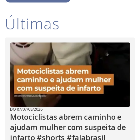
V
o
i
Últimas
d
e
o
DO R7
/
07/08/2026
Motociclistas abrem caminho e
ajudam mulher com suspeita de
infarto #shorts #falabrasil