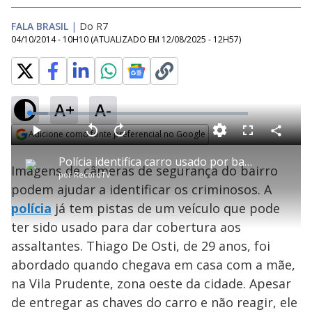
FALA BRASIL
|
Do R7
04/10/2014 - 10H10
(ATUALIZADO EM
12/08/2025 - 12H57
)
A+
A-
L
o
a
Adicione como fonte preferencial no Google
d
C
P
V
A
P
F
e
o
l
o
v
u
Opens in new window
d
m
a
l
a
l
:
Polícia identifica carro usado por bandidos que mataram economista na zona leste de SP
p
y
t
n
l
8
Imagens de câmeras de segurança do bairro
a
a
ç
s
.
por
RecordTV
r
r
a
c
5
t
1
r
l
r
3
podem ajudar a identificar os criminosos. A
i
0
1
e
%
l
s
0
e
h
polícia
já tem pistas de um veículo que pode
e
s
n
a
g
e
r
u
g
ter sido usado para dar cobertura aos
n
u
a
d
n
o
d
assaltantes. Thiago De Osti, de 29 anos, foi
s
o
s
abordado quando chegava em casa com a mãe,
y
na Vila Prudente, zona oeste da cidade. Apesar
de entregar as chaves do carro e não reagir, ele
M
u