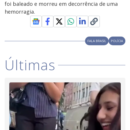
V
d
foi baleado e morreu em decorrência de uma
o
hemorragia.
i
d
FALA BRASIL
POLÍCIA
e
Últimas
o