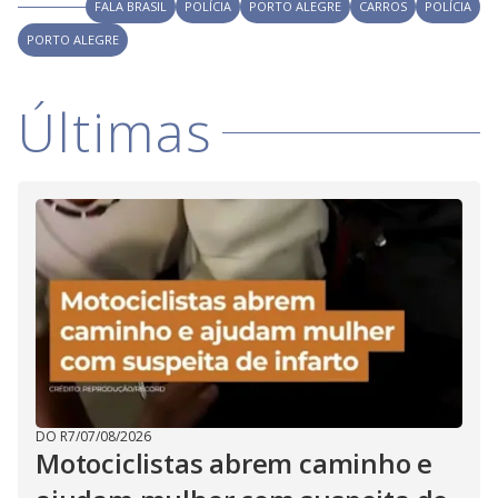
V
FALA BRASIL
POLÍCIA
PORTO ALEGRE
CARROS
POLÍCIA
d
o
PORTO ALEGRE
i
Últimas
d
e
o
DO R7
/
07/08/2026
Motociclistas abrem caminho e