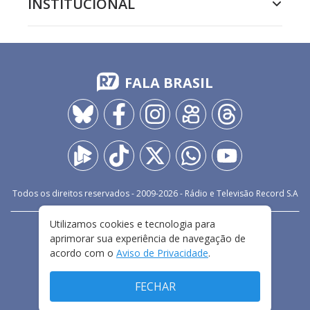
INSTITUCIONAL
FALA BRASIL
Todos os direitos reservados - 2009-
2026
- Rádio e Televisão Record S.A
Utilizamos cookies e tecnologia para
CARREIRA
FALE CONOSCO
PRIVACIDADE
aprimorar sua experiência de navegação de
TERMOS E CONDIÇÕES DE USO
acordo com o
Aviso de Privacidade
.
FECHAR