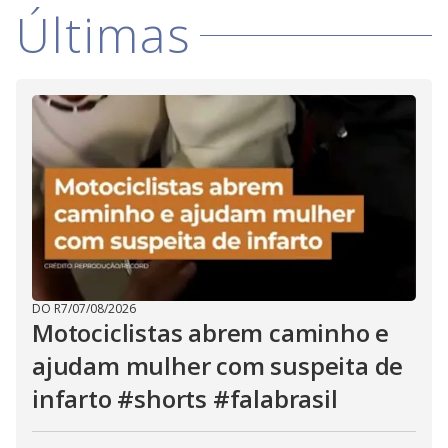
V
d
Últimas
o
i
d
e
o
DO R7
/
07/08/2026
Motociclistas abrem caminho e
ajudam mulher com suspeita de
infarto #shorts #falabrasil