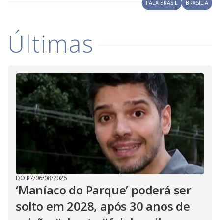
V
FALA BRASIL
BRASÍLIA
d
o
i
Últimas
d
e
o
DO R7
/
06/08/2026
‘Maníaco do Parque’ poderá ser
solto em 2028, após 30 anos de