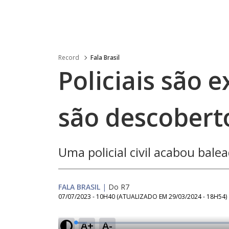
Record
Fala Brasil
Policiais são
são descobert
Uma policial civil acabou bal
FALA BRASIL
|
Do R7
07/07/2023 - 10H40
(ATUALIZADO EM
29/03/2024 - 18H54
)
A+
A-
L