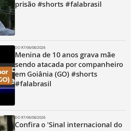
i
prisão #shorts #falabrasil
d
e
DO R7
/
06/08/2026
Menina de 10 anos grava mãe
sendo atacada por companheiro
o
em Goiânia (GO) #shorts
#falabrasil
DO R7
/
06/08/2026
Confira o 'Sinal internacional do