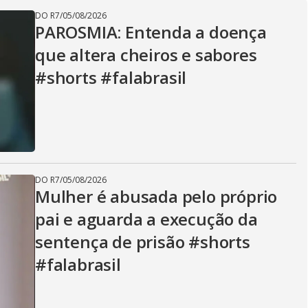
V
DO R7
/
05/08/2026
PAROSMIA: Entenda a doença
i
que altera cheiros e sabores
#shorts #falabrasil
d
e
DO R7
/
05/08/2026
Mulher é abusada pelo próprio
o
pai e aguarda a execução da
sentença de prisão #shorts
#falabrasil