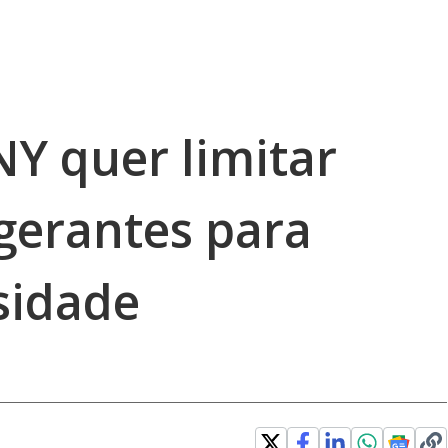
NY quer limitar
igerantes para
sidade