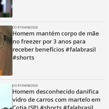
DO R7
/
04/08/2026
Homem mantém corpo de mãe
no freezer por 3 anos para
receber benefícios #falabrasil
#shorts
DO R7
/
04/08/2026
Homem desconhecido danifica
vidro de carros com martelo em
Cotia (SP) #shorts #falabrasil