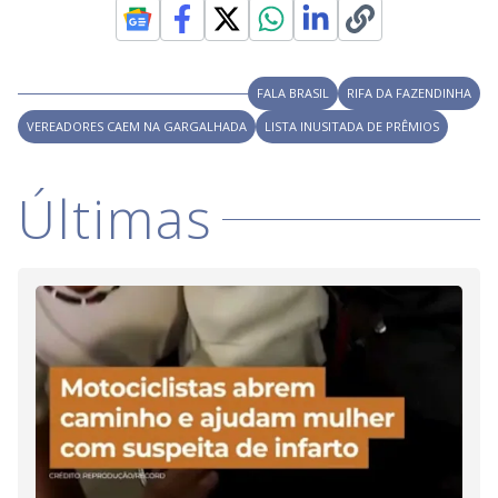
M
V
u
d
o
i
FALA BRASIL
RIFA DA FAZENDINHA
VEREADORES CAEM NA GARGALHADA
LISTA INUSITADA DE PRÊMIOS
d
Últimas
e
o