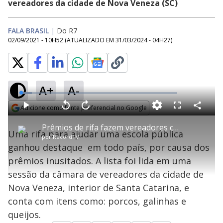
vereadores da cidade de Nova Veneza (SC)
FALA BRASIL
|
Do R7
02/09/2021 - 10H52
(ATUALIZADO EM
31/03/2024 - 04H27
)
A+
A-
L
o
a
Adicione como fonte preferencial no Google
d
C
P
V
A
P
F
e
o
l
o
v
u
Opens in new window
d
m
a
l
a
l
:
Prêmios de rifa fazem vereadores caírem na gargalhada durante sessão
p
y
t
n
l
6
Uma rifa para ajudar uma escola pública
a
a
ç
s
.
por
RecordTV
r
r
a
c
9
t
1
r
l
r
2
ganhou destaque em todo país, por causa dos
i
0
1
e
%
l
s
0
e
h
prêmios inusitados. A lista foi lida em uma
e
s
n
a
g
e
r
u
g
sessão da câmara de vereadores da cidade de
n
u
a
d
n
o
d
Nova Veneza, interior de Santa Catarina, e
s
o
s
conta com itens como: porcos, galinhas e
y
queijos.