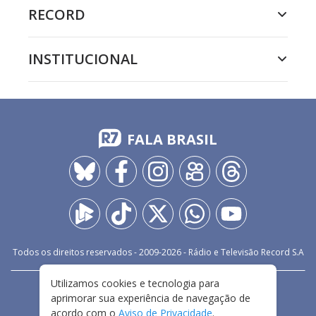
RECORD
INSTITUCIONAL
FALA BRASIL
Todos os direitos reservados - 2009-
2026
- Rádio e Televisão Record S.A
Utilizamos cookies e tecnologia para
CARREIRA
FALE CONOSCO
PRIVACIDADE
aprimorar sua experiência de navegação de
TERMOS E CONDIÇÕES DE USO
acordo com o
Aviso de Privacidade
.