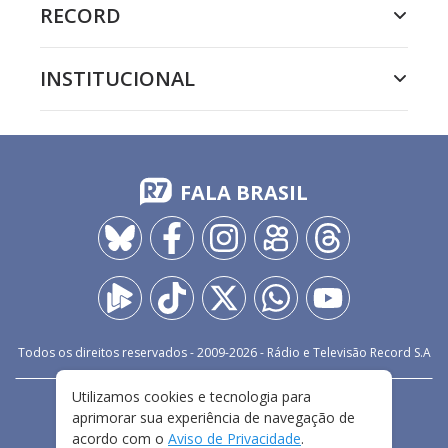
RECORD
INSTITUCIONAL
FALA BRASIL
Todos os direitos reservados - 2009-
2026
- Rádio e Televisão Record S.A
Utilizamos cookies e tecnologia para
CARREIRA
FALE CONOSCO
PRIVACIDADE
aprimorar sua experiência de navegação de
TERMOS E CONDIÇÕES DE USO
acordo com o
Aviso de Privacidade
.