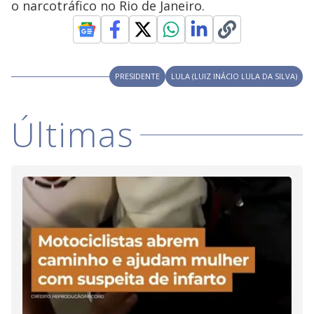
o narcotráfico no Rio de Janeiro.
y
M
V
u
d
o
PRESIDENTE
LULA (LUIZ INÁCIO LULA DA SILVA)
i
Últimas
d
e
o